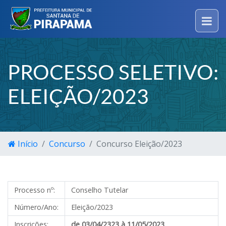
PROCESSO SELETIVO:
ELEIÇÃO/2023
Início
Concurso
Concurso Eleição/2023
Processo nº:
Conselho Tutelar
Número/Ano:
Eleição/2023
Inscrições:
de 03/04/2323
à 11/05/2023