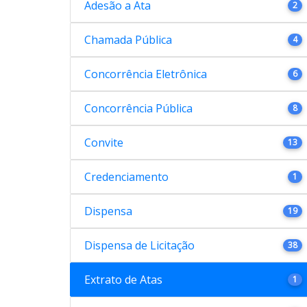
Adesão a Ata
2
Chamada Pública
4
Concorrência Eletrônica
6
Concorrência Pública
8
Convite
13
Credenciamento
1
Dispensa
19
Dispensa de Licitação
38
Extrato de Atas
1