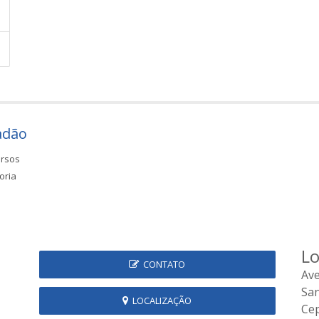
adão
rsos
oria
Lo
CONTATO
Ave
Sa
LOCALIZAÇÃO
Cep