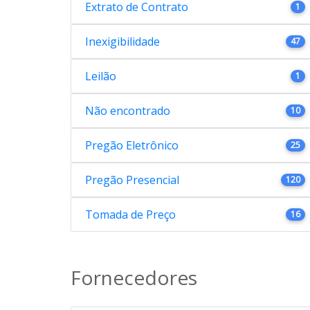
Extrato de Contrato
1
Inexigibilidade
47
Leilão
1
Não encontrado
10
Pregão Eletrônico
25
Pregão Presencial
120
Tomada de Preço
16
Fornecedores