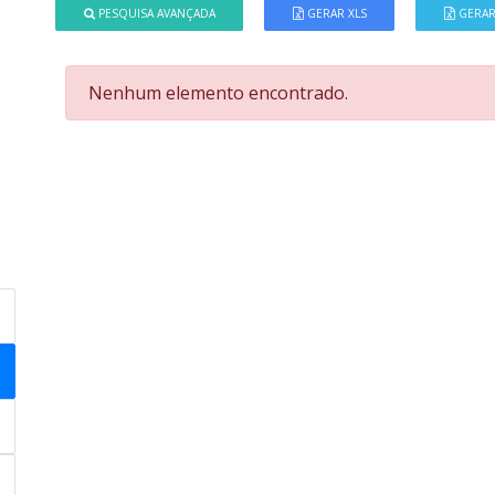
PESQUISA AVANÇADA
GERAR XLS
GERAR
Nenhum elemento encontrado.