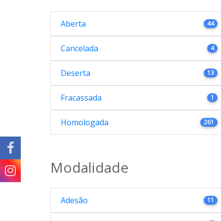
Aberta
44
Cancelada
4
Deserta
13
Fracassada
1
Homologada
261
Modalidade
Adesão
11