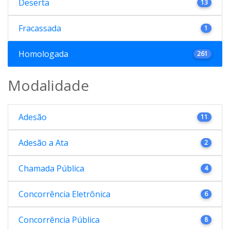
Deserta
13
Fracassada
1
Homologada
261
Modalidade
Adesão
11
Adesão a Ata
2
Chamada Pública
4
Concorrência Eletrônica
6
Concorrência Pública
8