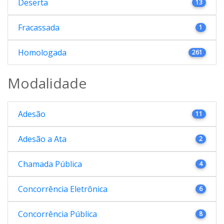
Deserta
13
Fracassada
1
Homologada
261
Modalidade
Adesão
11
Adesão a Ata
2
Chamada Pública
4
Concorrência Eletrônica
6
Concorrência Pública
8