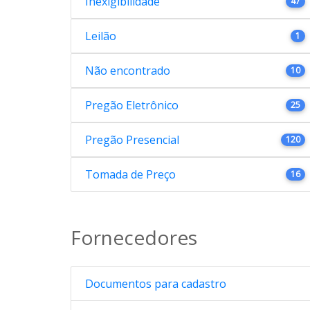
Inexigibilidade
47
Leilão
1
Não encontrado
10
Pregão Eletrônico
25
Pregão Presencial
120
Tomada de Preço
16
Fornecedores
Documentos para cadastro