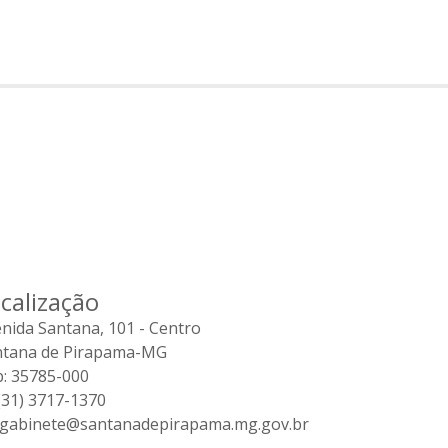
calização
nida Santana, 101 - Centro
ntana de Pirapama-MG
: 35785-000
31) 3717-1370
gabinete@santanadepirapama.mg.gov.br