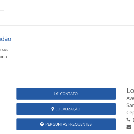
adão
rsos
oria
Lo
CONTATO
Ave
Sa
LOCALIZAÇÃO
Cep
(
PERGUNTAS FREQUENTES