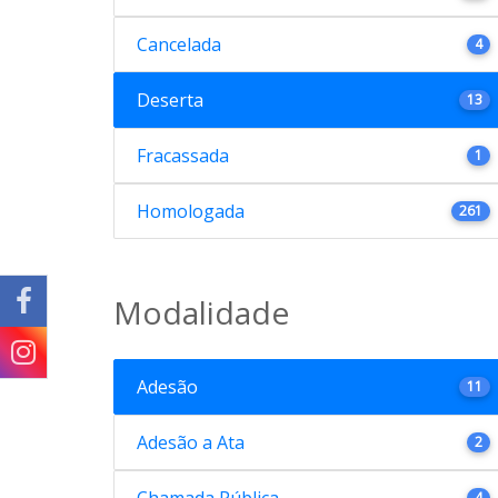
Cancelada
4
Deserta
13
Fracassada
1
Homologada
261
Modalidade
Adesão
11
Adesão a Ata
2
Chamada Pública
4