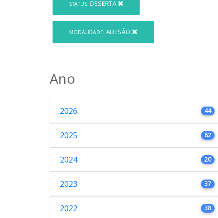
DESERTA
STATUS:
ADESÃO
MODALIDADE:
Ano
2026
44
2025
82
2024
20
2023
37
2022
38