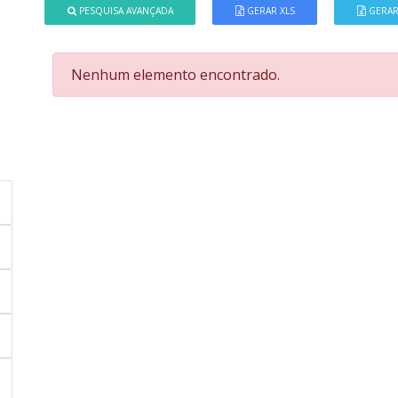
PESQUISA AVANÇADA
GERAR XLS
GERAR
Nenhum elemento encontrado.