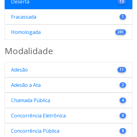
Deserta
13
Fracassada
1
Homologada
261
Modalidade
Adesão
11
Adesão a Ata
2
Chamada Pública
4
Concorrência Eletrônica
6
Concorrência Pública
8