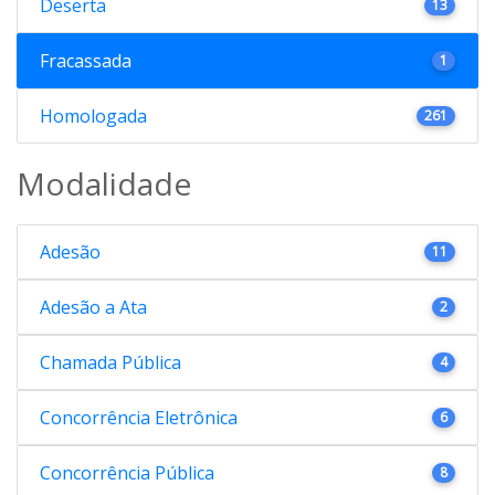
Deserta
13
Fracassada
1
Homologada
261
Modalidade
Adesão
11
Adesão a Ata
2
Chamada Pública
4
Concorrência Eletrônica
6
Concorrência Pública
8