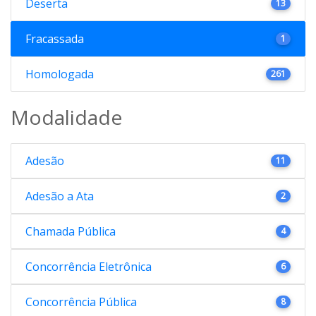
Deserta
13
Fracassada
1
Homologada
261
Modalidade
Adesão
11
Adesão a Ata
2
Chamada Pública
4
Concorrência Eletrônica
6
Concorrência Pública
8