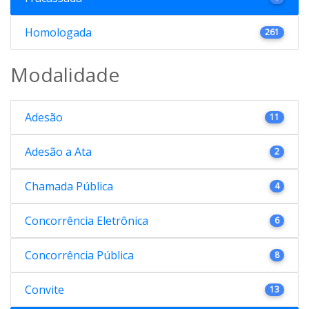
Homologada
261
Modalidade
Adesão
11
Adesão a Ata
2
Chamada Pública
4
Concorrência Eletrônica
6
Concorrência Pública
8
Convite
13