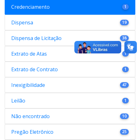
Credenciamento
1
Dispensa
19
Dispensa de Licitação
38
Extrato de Atas
1
Extrato de Contrato
1
Inexigibilidade
47
Leilão
1
Não encontrado
10
Pregão Eletrônico
25