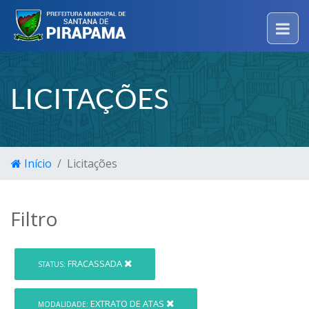
LICITAÇÕES
Início
Licitações
Filtro
FRACASSADA
STATUS:
EXTRATO DE ATAS
MODALIDADE: