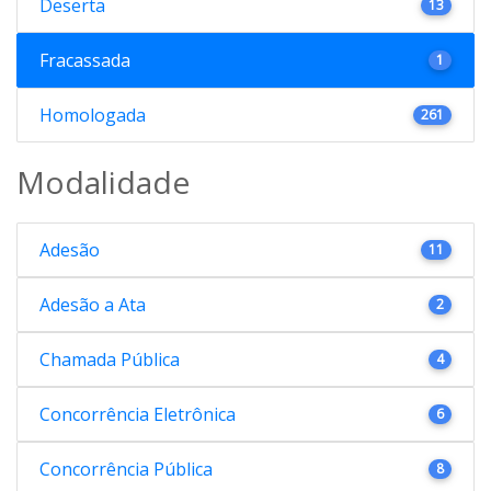
Deserta
13
Fracassada
1
Homologada
261
Modalidade
Adesão
11
Adesão a Ata
2
Chamada Pública
4
Concorrência Eletrônica
6
Concorrência Pública
8