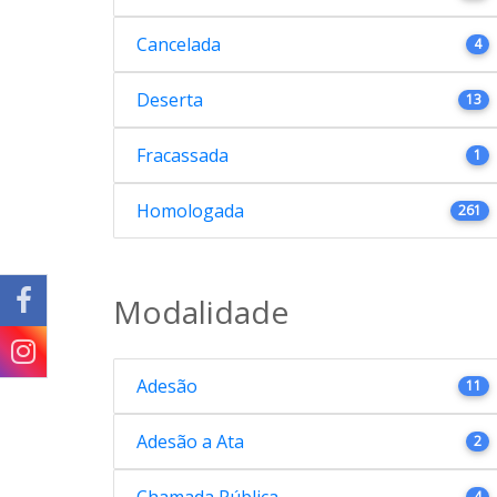
Cancelada
4
Deserta
13
Fracassada
1
Homologada
261
Modalidade
Adesão
11
Adesão a Ata
2
Chamada Pública
4