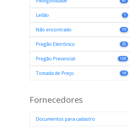
Inexigibilidade
47
Leilão
1
Não encontrado
10
Pregão Eletrônico
25
Pregão Presencial
120
Tomada de Preço
16
Fornecedores
Documentos para cadastro