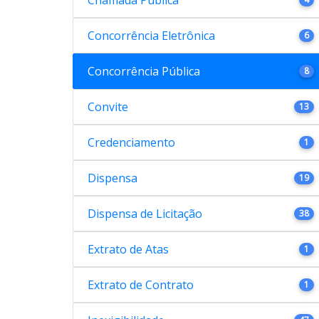
Concorrência Eletrônica
6
Concorrência Pública
8
Convite
13
Credenciamento
1
Dispensa
19
Dispensa de Licitação
38
Extrato de Atas
1
Extrato de Contrato
1