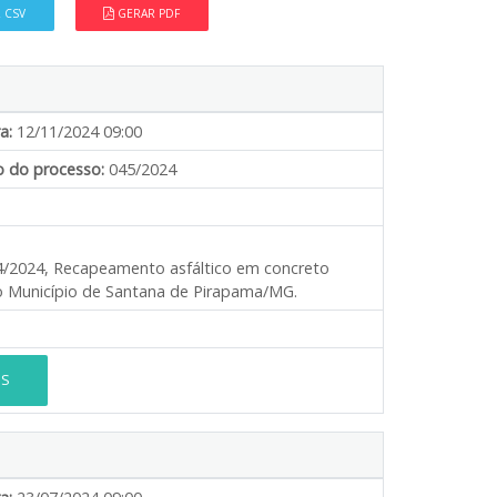
 CSV
GERAR PDF
a:
12/11/2024 09:00
 do processo:
045/2024
004/2024, Recapeamento asfáltico em concreto
o Município de Santana de Pirapama/MG.
ES