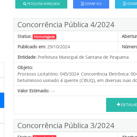
PESQUISA AVANÇADA
GERAR XLS
GERAR
Concorrência Pública 4/2024
Status:
Abertur
Homologada
Publicado em:
29/10/2024
Número
Entidade:
Prefeitura Municipal de Santana de Pirapama
Objeto:
Processo Licitatório: 045/2024 Concorrência Eletrônica: 
betuminoso usinado á quente (CBUQ), em diversas ruas d
Valor Estimado:
---
DETALH
Concorrência Pública 3/2024