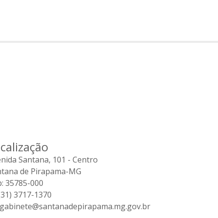
calização
nida Santana, 101 - Centro
ntana de Pirapama-MG
: 35785-000
31) 3717-1370
gabinete@santanadepirapama.mg.gov.br