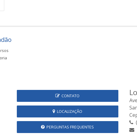
adão
rsos
oria
Lo
CONTATO
Ave
Sa
LOCALIZAÇÃO
Cep
(
PERGUNTAS FREQUENTES