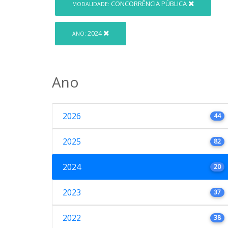
CONCORRÊNCIA PÚBLICA
MODALIDADE:
2024
ANO:
Ano
2026
44
2025
82
2024
20
2023
37
2022
38