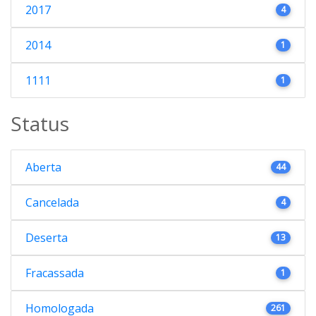
2017
4
2014
1
1111
1
Status
Aberta
44
Cancelada
4
Deserta
13
Fracassada
1
Homologada
261