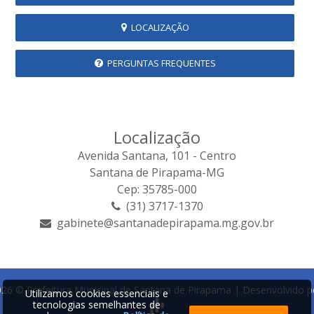
LOCALIZAÇÃO
PERGUNTAS FREQUENTES
Localização
Avenida Santana, 101 - Centro
Santana de Pirapama-MG
Cep: 35785-000
(31) 3717-1370
gabinete@santanadepirapama.mg.gov.br
26 © Prefeitura Municipal de Santana de Pirapama | Desenvolvido p
Utilizamos cookies essenciais e
tecnologias semelhantes de