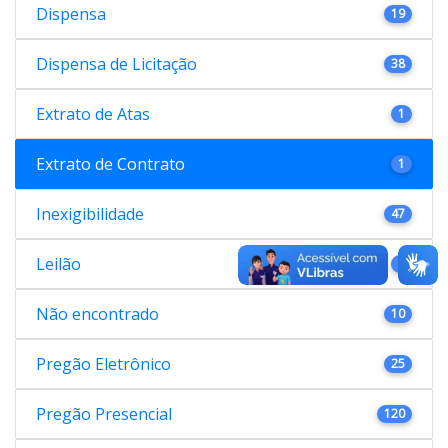
Dispensa
19
Dispensa de Licitação
38
Extrato de Atas
1
Extrato de Contrato
1
Inexigibilidade
47
Leilão
1
Não encontrado
10
Pregão Eletrônico
25
Pregão Presencial
120