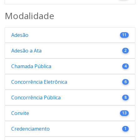
Modalidade
Adesão
11
Adesão a Ata
2
Chamada Pública
4
Concorrência Eletrônica
6
Concorrência Pública
8
Convite
13
Credenciamento
1