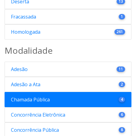
Deserta
13
Fracassada
1
Homologada
261
Modalidade
Adesão
11
Adesão a Ata
2
Chamada Pública
4
Concorrência Eletrônica
6
Concorrência Pública
8