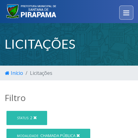
LICITAÇÕES
Início
Licitações
Filtro
2
STATUS:
CHAMADA PÚBLICA
MODALIDADE: