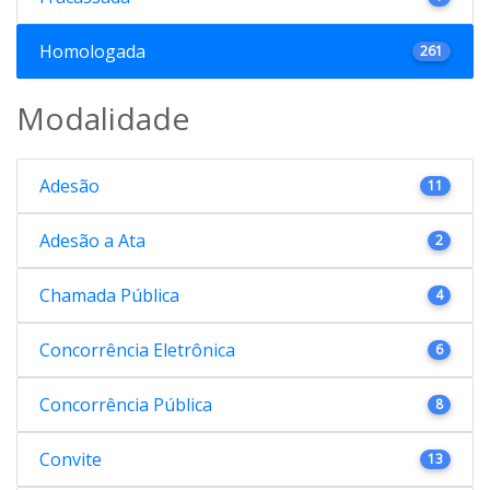
Homologada
261
Modalidade
Adesão
11
Adesão a Ata
2
Chamada Pública
4
Concorrência Eletrônica
6
Concorrência Pública
8
Convite
13