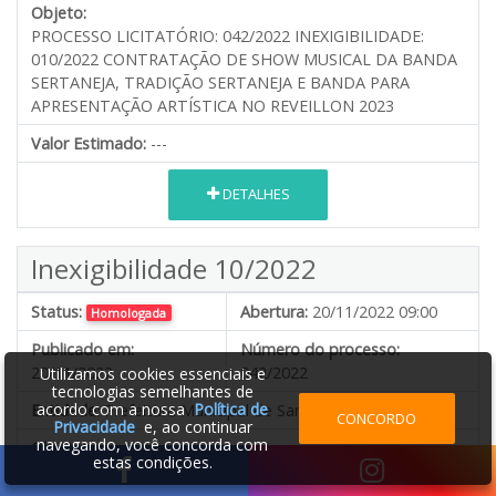
Objeto:
PROCESSO LICITATÓRIO: 042/2022 INEXIGIBILIDADE:
010/2022 CONTRATAÇÃO DE SHOW MUSICAL DA BANDA
SERTANEJA, TRADIÇÃO SERTANEJA E BANDA PARA
APRESENTAÇÃO ARTÍSTICA NO REVEILLON 2023
Valor Estimado:
---
DETALHES
Inexigibilidade 10/2022
Status:
Abertura:
20/11/2022 09:00
Homologada
Publicado em:
Número do processo:
20/11/2022
042/2022
Utilizamos cookies essenciais e
tecnologias semelhantes de
acordo com a nossa
Política de
Entidade:
Prefeitura Municipal de Santana de Pirapama
CONCORDO
Privacidade
e, ao continuar
navegando, você concorda com
Objeto:
estas condições.
PROCESSO LICITATÓRIO: 042/2022 INEXIGIBILIDADE:
010/2022 CONTRATAÇÃO DE SHOW MUSICAL DA BANDA