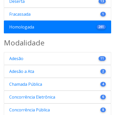
Deserta
13
Fracassada
1
Homologada
261
Modalidade
Adesão
11
Adesão a Ata
2
Chamada Pública
4
Concorrência Eletrônica
6
Concorrência Pública
8