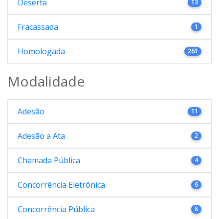
Deserta
13
Fracassada
1
Homologada
261
Modalidade
Adesão
11
Adesão a Ata
2
Chamada Pública
4
Concorrência Eletrônica
6
Concorrência Pública
8