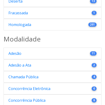
Deserta
13
Fracassada
1
Homologada
261
Modalidade
Adesão
11
Adesão a Ata
2
Chamada Pública
4
Concorrência Eletrônica
6
Concorrência Pública
8