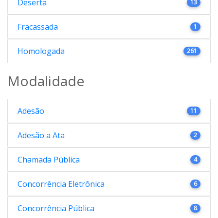
Deserta
13
Fracassada
1
Homologada
261
Modalidade
Adesão
11
Adesão a Ata
2
Chamada Pública
4
Concorrência Eletrônica
6
Concorrência Pública
8