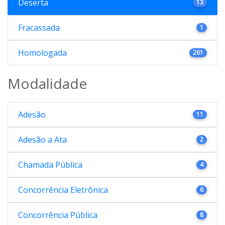
Deserta
13
Fracassada
1
Homologada
261
Modalidade
Adesão
11
Adesão a Ata
2
Chamada Pública
4
Concorrência Eletrônica
6
Concorrência Pública
8