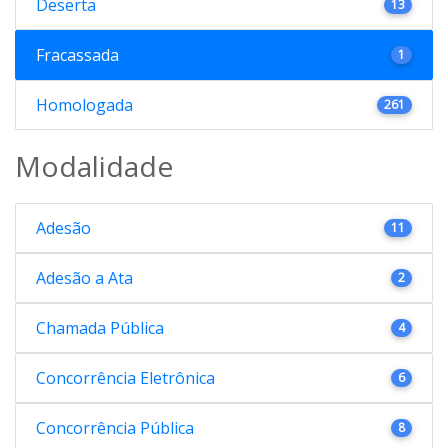
Deserta
13
Fracassada
1
Homologada
261
Modalidade
Adesão
11
Adesão a Ata
2
Chamada Pública
4
Concorrência Eletrônica
6
Concorrência Pública
8