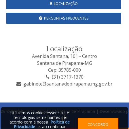
LOCALIZAÇÃO
PERGUNTAS FREQUENTES
Localização
Avenida Santana, 101 - Centro
Santana de Pirapama-MG
Cep: 35785-000
(31) 3717-1370
gabinete@santanadepirapama.mg.gov.br
26 © Prefeitura Municipal de Santana de Pirapama | Desenvolvido p
Utilizamos cookies essenciais e
tecnologias semelhantes de
acordo com a nossa
Política de
CONCORDO
Privacidade
e, ao continuar