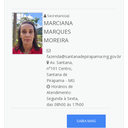
Secretario(a):
MARCIANA
MARQUES
MOREIRA
fazenda@santanadepirapama.mg.gov.br
Av. Santana,
n°101 Centro,
Santana de
Pirapama - MG
Horários de
Atendimento:
Segunda à Sexta,
das 08h00 às 17h00
SAIBA MAIS