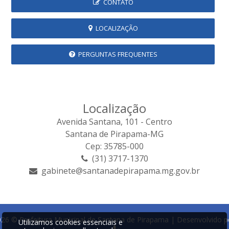
CONTATO
LOCALIZAÇÃO
PERGUNTAS FREQUENTES
Localização
Avenida Santana, 101 - Centro
Santana de Pirapama-MG
Cep: 35785-000
(31) 3717-1370
gabinete@santanadepirapama.mg.gov.br
26 © Prefeitura Municipal de Santana de Pirapama | Desenvolvido p
Utilizamos cookies essenciais e