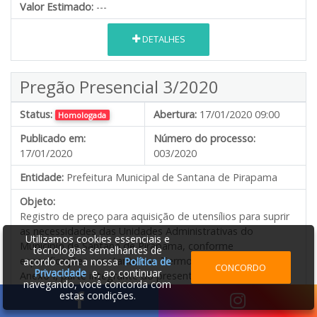
Valor Estimado:
---
DETALHES
Pregão Presencial 3/2020
Status:
Abertura:
17/01/2020 09:00
Homologada
Publicado em:
Número do processo:
17/01/2020
003/2020
Entidade:
Prefeitura Municipal de Santana de Pirapama
Objeto:
Registro de preço para aquisição de utensílios para suprir
as necessidades das Unidades Administrativas do
Utilizamos cookies essenciais e
Município de Santana de Pirapama, conforme
tecnologias semelhantes de
especificações constantes no Termo de Referência -
acordo com a nossa
Política de
CONCORDO
Privacidade
e, ao continuar
Anexo I, parte integrante do presente Edital.
navegando, você concorda com
estas condições.
Valor Estimado:
---