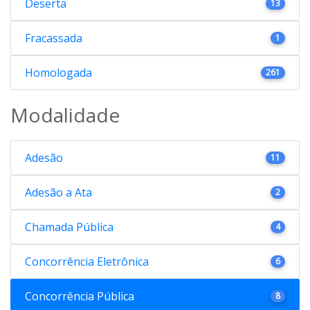
Deserta
13
Fracassada
1
Homologada
261
Modalidade
Adesão
11
Adesão a Ata
2
Chamada Pública
4
Concorrência Eletrônica
6
Concorrência Pública
8