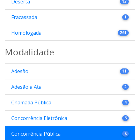
Deserta
13
Fracassada
1
Homologada
261
Modalidade
Adesão
11
Adesão a Ata
2
Chamada Pública
4
Concorrência Eletrônica
6
Concorrência Pública
8