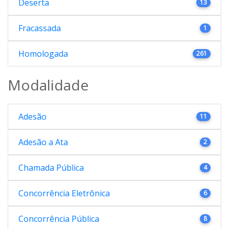
Deserta
13
Fracassada
1
Homologada
261
Modalidade
Adesão
11
Adesão a Ata
2
Chamada Pública
4
Concorrência Eletrônica
6
Concorrência Pública
8