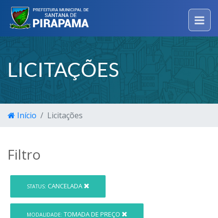
LICITAÇÕES
Início
Licitações
Filtro
CANCELADA
STATUS:
TOMADA DE PREÇO
MODALIDADE: