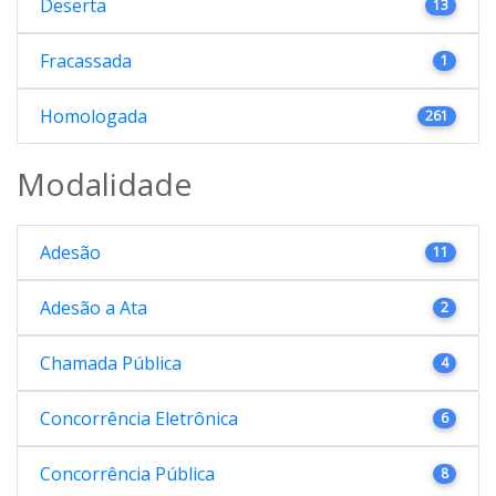
Deserta
13
Fracassada
1
Homologada
261
Modalidade
Adesão
11
Adesão a Ata
2
Chamada Pública
4
Concorrência Eletrônica
6
Concorrência Pública
8