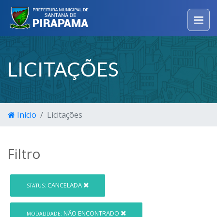
LICITAÇÕES
Início
Licitações
Filtro
CANCELADA
STATUS:
NÃO ENCONTRADO
MODALIDADE: