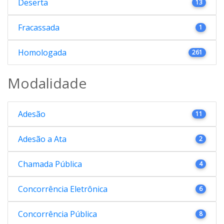
Deserta
13
Fracassada
1
Homologada
261
Modalidade
Adesão
11
Adesão a Ata
2
Chamada Pública
4
Concorrência Eletrônica
6
Concorrência Pública
8