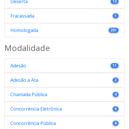
Deserta
13
Fracassada
1
Homologada
261
Modalidade
Adesão
11
Adesão a Ata
2
Chamada Pública
4
Concorrência Eletrônica
6
Concorrência Pública
8