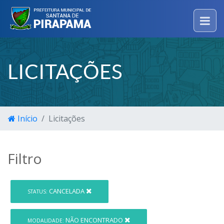
LICITAÇÕES
Início
Licitações
Filtro
CANCELADA
STATUS:
NÃO ENCONTRADO
MODALIDADE: