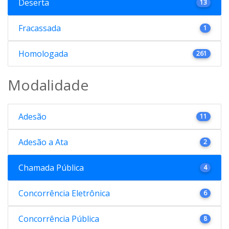
Deserta
13
Fracassada
1
Homologada
261
Modalidade
Adesão
11
Adesão a Ata
2
Chamada Pública
4
Concorrência Eletrônica
6
Concorrência Pública
8