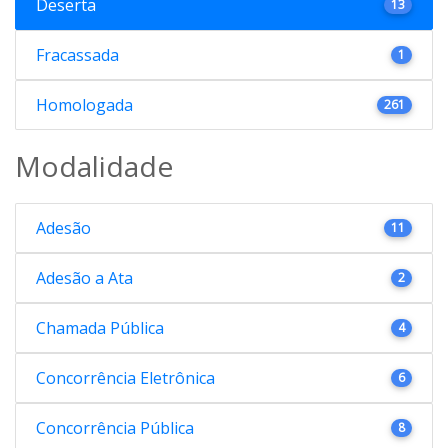
Deserta
13
Fracassada
1
Homologada
261
Modalidade
Adesão
11
Adesão a Ata
2
Chamada Pública
4
Concorrência Eletrônica
6
Concorrência Pública
8