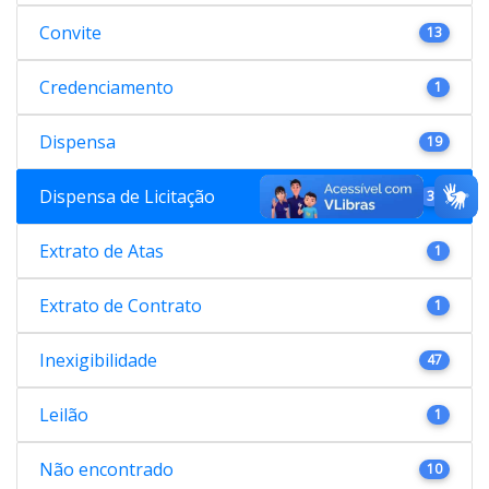
Convite
13
Credenciamento
1
Dispensa
19
Dispensa de Licitação
38
Extrato de Atas
1
Extrato de Contrato
1
Inexigibilidade
47
Leilão
1
Não encontrado
10