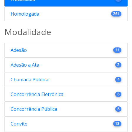
Homologada
261
Modalidade
Adesão
11
Adesão a Ata
2
Chamada Pública
4
Concorrência Eletrônica
6
Concorrência Pública
8
Convite
13