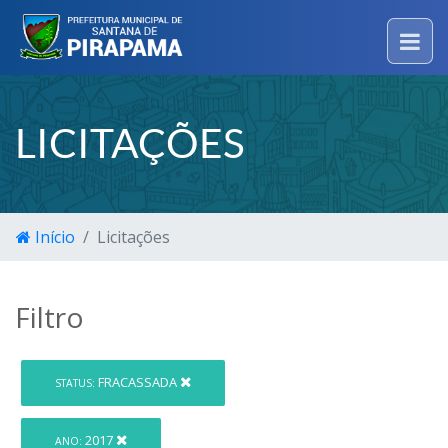
LICITAÇÕES
Início
Licitações
Filtro
FRACASSADA
STATUS:
2017
ANO: