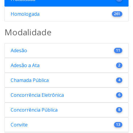
Homologada
261
Modalidade
Adesão
11
Adesão a Ata
2
Chamada Pública
4
Concorrência Eletrônica
6
Concorrência Pública
8
Convite
13