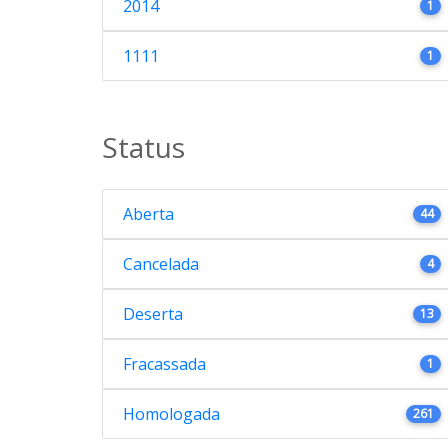
2014
1
1111
1
Status
Aberta
44
Cancelada
4
Deserta
13
Fracassada
1
Homologada
261