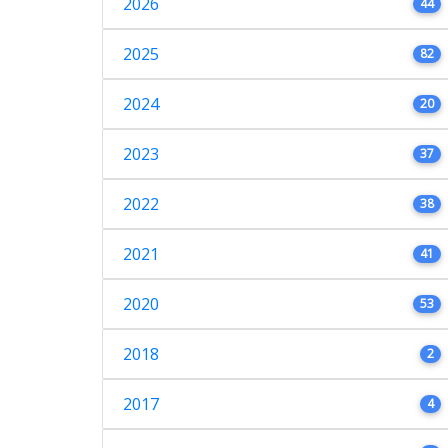
2026
44
2025
82
2024
20
2023
37
2022
38
2021
41
2020
53
2018
2
2017
4