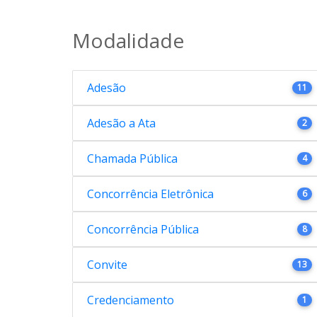
Modalidade
Adesão
11
Adesão a Ata
2
Chamada Pública
4
Concorrência Eletrônica
6
Concorrência Pública
8
Convite
13
Credenciamento
1