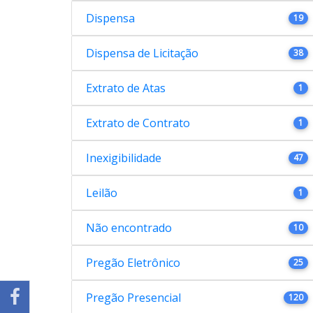
Dispensa
19
Dispensa de Licitação
38
Extrato de Atas
1
Extrato de Contrato
1
Inexigibilidade
47
Leilão
1
Não encontrado
10
Pregão Eletrônico
25
Pregão Presencial
120